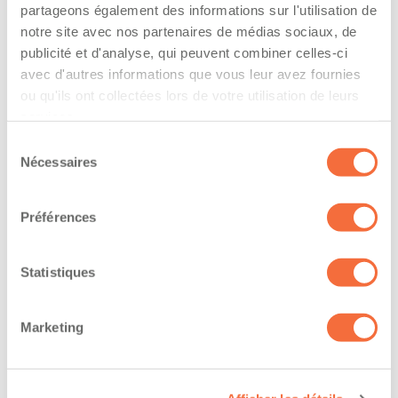
partageons également des informations sur l'utilisation de
notre site avec nos partenaires de médias sociaux, de
The driver hold a driving licence from:
publicité et d'analyse, qui peuvent combiner celles-ci
quebec
avec d'autres informations que vous leur avez fournies
ou qu'ils ont collectées lors de votre utilisation de leurs
Has a vehicle registered in the following
services.
province:
Sélection
Nécessaires
du
quebec
consentement
Préférences
Diplômes et certifications
Formations / certifications - Certification de
Statistiques
conduite d'un chariot élévateur (cariste)
Marketing
The owner-operator has the ability to
work at/during :