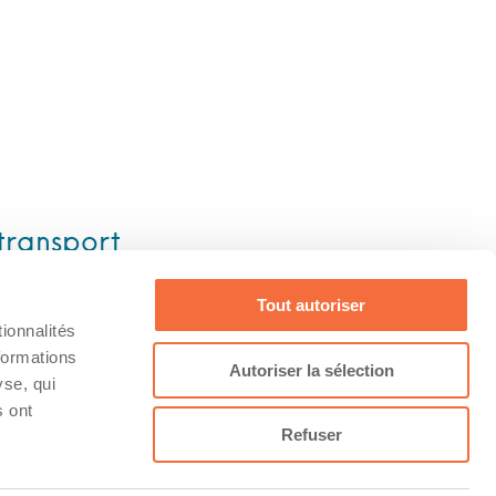
transport
Tout autoriser
ionnalités
formations
Conditions
Facebook
Autoriser la sélection
yse, qui
s ont
Refuser