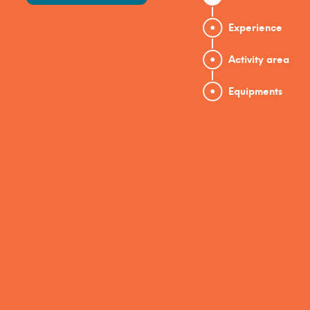
Experience
Activity area
Equipments