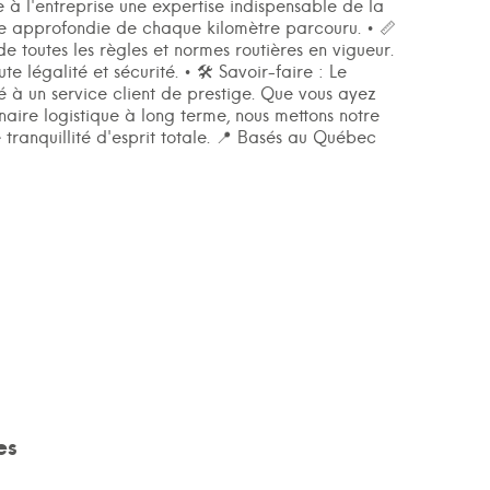
à l'entreprise une expertise indispensable de la
nce approfondie de chaque kilomètre parcouru. • 📏
e toutes les règles et normes routières en vigueur.
 légalité et sécurité. • 🛠️ Savoir-faire : Le
é à un service client de prestige. Que vous ayez
naire logistique à long terme, nous mettons notre
e tranquillité d'esprit totale. 📍 Basés au Québec
es