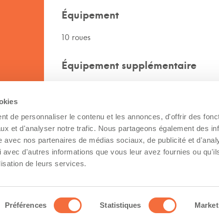
Équipement
10 roues
Équipement supplémentaire
Couchette, PTO,
ookies
Type de transport
t de personnaliser le contenu et les annonces, d'offrir des fonct
ux et d'analyser notre trafic. Nous partageons également des in
Camion/Remorque à plateau avec ride
site avec nos partenaires de médias sociaux, de publicité et d'anal
Camion/Remorque à plateau surbaissé
 avec d'autres informations que vous leur avez fournies ou qu'il
Camion/Remorque chauffée
lisation de leurs services.
Camion/Remorque fermée
Préférences
Statistiques
Market