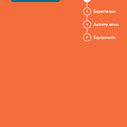
Experience
Activity area
Equipments