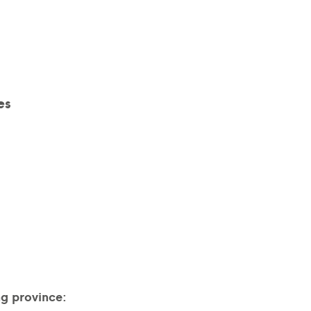
es
ng province: