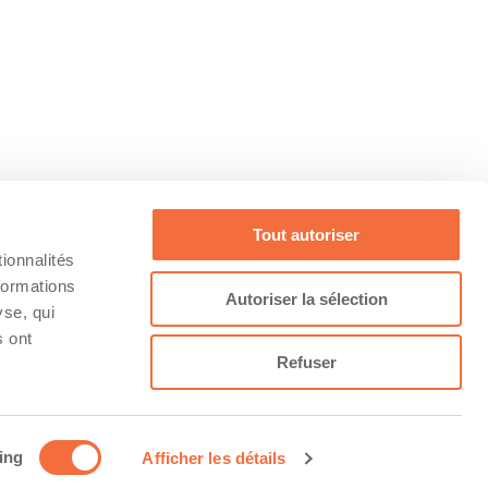
Tout autoriser
ionnalités
formations
Conditions
Facebook
Autoriser la sélection
au
yse, qui
s ont
Refuser
ing
Afficher les détails