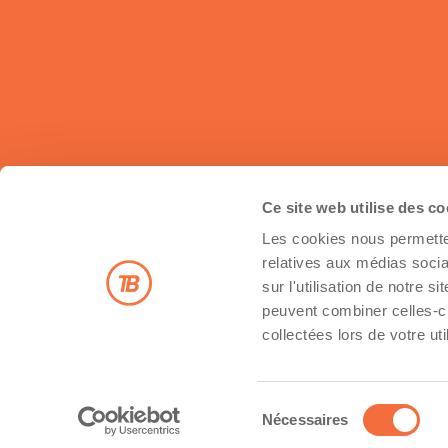
Ce site web utilise des c
Les cookies nous permetten
Inscrivez-vous à notre infolettre
relatives aux médias socia
sur l'utilisation de notre 
peuvent combiner celles-ci
collectées lors de votre uti
Inscription
© Transbroker.ca - Tous droits réservés
Sélection
Hébergement et maintenance par Popmédias
Nécessaires
du