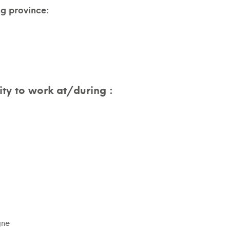
ng province:
ty to work at/during :
gne