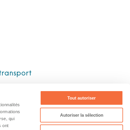
transport
Tout autoriser
ionnalités
formations
Conditions
Facebook
Autoriser la sélection
yse, qui
s ont