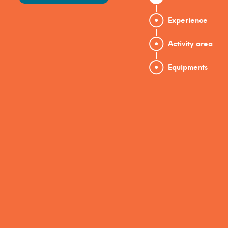
Experience
Activity area
Equipments