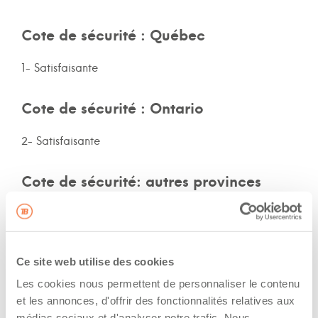
Cote de sécurité : Québec
1- Satisfaisante
Cote de sécurité : Ontario
2- Satisfaisante
Cote de sécurité: autres provinces
Non-spécifié
Assurances et immatriculation
Ce site web utilise des cookies
Les cookies nous permettent de personnaliser le contenu
Possède ses propres assurances
et les annonces, d'offrir des fonctionnalités relatives aux
médias sociaux et d'analyser notre trafic. Nous