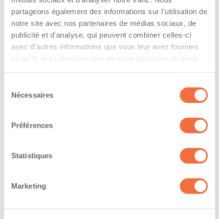
The driver hold a driving licence from:
partageons également des informations sur l'utilisation de
quebec
notre site avec nos partenaires de médias sociaux, de
publicité et d'analyse, qui peuvent combiner celles-ci
Has a vehicle registered in the following
avec d'autres informations que vous leur avez fournies
province:
ou qu'ils ont collectées lors de votre utilisation de leurs
services.
quebec
Sélection
Nécessaires
du
Diplômes et certifications
consentement
Préférences
The owner-operator has the ability to
work at/during :
Statistiques
Jour
Marketing
Soir
Nuit
Fin de semaine