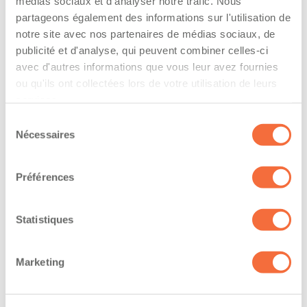
The driver hold a driving licence from:
médias sociaux et d'analyser notre trafic. Nous
partageons également des informations sur l'utilisation de
quebec
notre site avec nos partenaires de médias sociaux, de
publicité et d'analyse, qui peuvent combiner celles-ci
Has a vehicle registered in the following
avec d'autres informations que vous leur avez fournies
province:
ou qu'ils ont collectées lors de votre utilisation de leurs
services.
quebec
Sélection
Nécessaires
du
Diplômes et certifications
consentement
Formations / certifications - Système d'information
Préférences
sur les marchandises dangereuses utilisées au
travail (SIMDUT)
Statistiques
The owner-operator has the ability to
Marketing
work at/during :
Jour