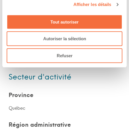
Soir
Afficher les détails
Nuit
Fin de semaine
Tout autoriser
Autoriser la sélection
Expérience
Refuser
Nombre d'années d'expériences 10 ans
Secteur d'activité
Province
Québec
Région administrative