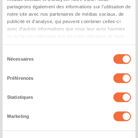
The driver hold a driving licence from:
partageons également des informations sur l'utilisation de
quebec
notre site avec nos partenaires de médias sociaux, de
publicité et d'analyse, qui peuvent combiner celles-ci
Has a vehicle registered in the following
avec d'autres informations que vous leur avez fournies
province:
ou qu'ils ont collectées lors de votre utilisation de leurs
services.
quebec
Sélection
Nécessaires
du
Diplômes et certifications
consentement
Préférences
Formations / certifications - Mention F sur le
permis de conduire
Formations / certifications - Mention M sur le
Statistiques
permis de conduire
Marketing
The owner-operator has the ability to
work at/during :