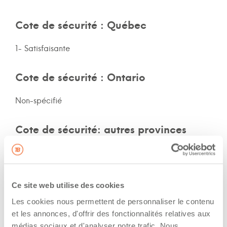
Cote de sécurité : Québec
1- Satisfaisante
Cote de sécurité : Ontario
Non-spécifié
Cote de sécurité: autres provinces
Non-spécifié
Assurances et immatriculation
Ce site web utilise des cookies
Les cookies nous permettent de personnaliser le contenu
Possède ses propres assurances
et les annonces, d'offrir des fonctionnalités relatives aux
médias sociaux et d'analyser notre trafic. Nous