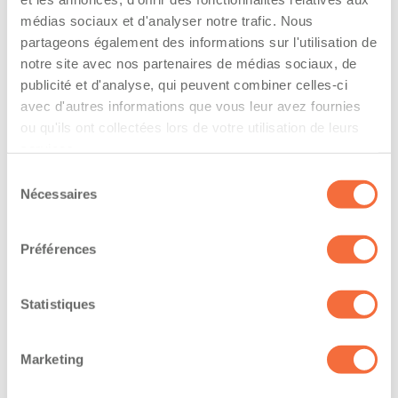
l’entreprise
médias sociaux et d'analyser notre trafic. Nous
partageons également des informations sur l'utilisation de
The driver hold a driving licence from:
notre site avec nos partenaires de médias sociaux, de
quebec
publicité et d'analyse, qui peuvent combiner celles-ci
avec d'autres informations que vous leur avez fournies
Has a vehicle registered in the following
ou qu'ils ont collectées lors de votre utilisation de leurs
province:
services.
Sélection
quebec
Nécessaires
du
consentement
Diplômes et certifications
Préférences
The owner-operator has the ability to
Statistiques
work at/during :
Jour
Marketing
Soir