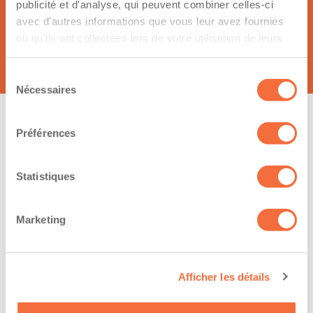
publicité et d'analyse, qui peuvent combiner celles-ci
Dany Gagnon
avec d'autres informations que vous leur avez fournies
ou qu'ils ont collectées lors de votre utilisation de leurs
3451 blvd st-jean baptiste
services.
g7h 7v6, saguenay
Sélection
Nécessaires
du
consentement
Préférences
Sujet de votre message :
Statistiques
Marketing
Votre demande
Afficher les détails