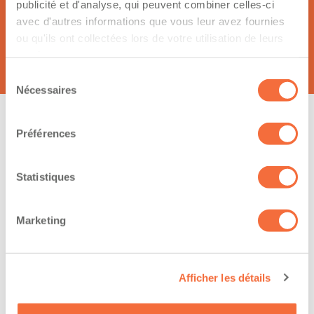
publicité et d'analyse, qui peuvent combiner celles-ci
Francesco cordato
avec d'autres informations que vous leur avez fournies
ou qu'ils ont collectées lors de votre utilisation de leurs
624 chemin des carrières
services.
J0E2J0 , Stukely-sud
Sélection
Nécessaires
du
consentement
Préférences
Sujet de votre message :
Statistiques
Marketing
Votre demande
Afficher les détails