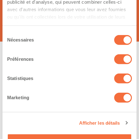
publicité et d'analyse, qui peuvent combiner celles-ci
Marc-Andre Boulet
avec d'autres informations que vous leur avez fournies
ou qu'ils ont collectées lors de votre utilisation de leurs
5865 Rue Saguenay
services.
J9Y0B2, Rouyn-Noranda
Sélection
Nécessaires
du
consentement
Préférences
Sujet de votre message :
Statistiques
Marketing
Votre demande
Afficher les détails