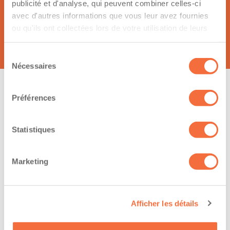
publicité et d'analyse, qui peuvent combiner celles-ci
Caroline Paquin
avec d'autres informations que vous leur avez fournies
ou qu'ils ont collectées lors de votre utilisation de leurs
261 Rue De La Châtelaine
services.
J5L 0A4, Saint-Jérôme
Sélection
Nécessaires
du
consentement
Préférences
Sujet de votre message :
Statistiques
Marketing
Votre demande
Afficher les détails