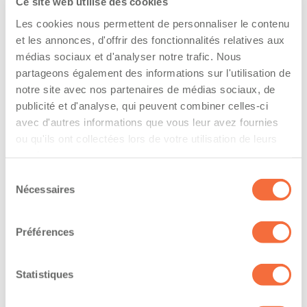
Ce site web utilise des cookies
l’entreprise
Les cookies nous permettent de personnaliser le contenu
The driver hold a driving licence from:
et les annonces, d'offrir des fonctionnalités relatives aux
médias sociaux et d'analyser notre trafic. Nous
quebec
partageons également des informations sur l'utilisation de
notre site avec nos partenaires de médias sociaux, de
Has a vehicle registered in the following
publicité et d'analyse, qui peuvent combiner celles-ci
province:
avec d'autres informations que vous leur avez fournies
ou qu'ils ont collectées lors de votre utilisation de leurs
quebec
services.
Sélection
Diplômes et certifications
Nécessaires
du
consentement
Formations / certifications - Certification de
conduite d'un chariot élévateur (cariste)
Préférences
The owner-operator has the ability to
Statistiques
work at/during :