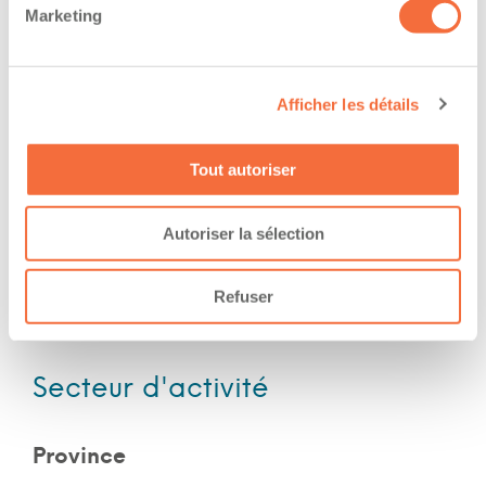
Marketing
Jour
Soir
Nuit
Afficher les détails
Fin de semaine
Tout autoriser
Expérience
Autoriser la sélection
Nombre d'années d'expériences 1 an
Le chauffeur a de l'expérience en forêt
Refuser
Le chauffeur a de l'expérience en montagne
Secteur d'activité
Province