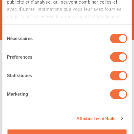
publicité et d'analyse, qui peuvent combiner celles-ci
Alexandre Gagnon
avec d'autres informations que vous leur avez fournies
ou qu'ils ont collectées lors de votre utilisation de leurs
2855 rue de coutances
services.
G6C0E4, Lévis
Sélection
Nécessaires
du
consentement
Préférences
Sujet de votre message :
Statistiques
Marketing
Votre demande
Afficher les détails